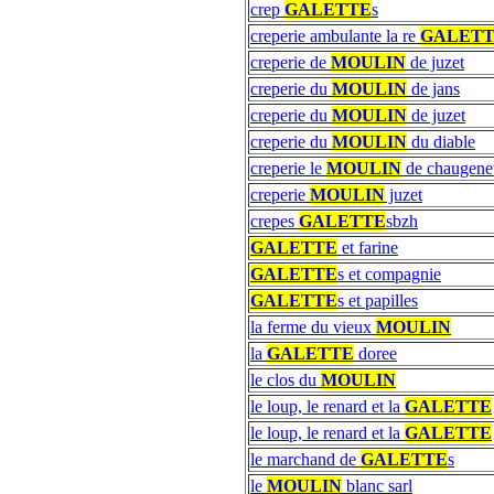
crep
GALETTE
s
creperie ambulante la re
GALET
creperie de
MOULIN
de juzet
creperie du
MOULIN
de jans
creperie du
MOULIN
de juzet
creperie du
MOULIN
du diable
creperie le
MOULIN
de chaugene
creperie
MOULIN
juzet
crepes
GALETTE
sbzh
GALETTE
et farine
GALETTE
s et compagnie
GALETTE
s et papilles
la ferme du vieux
MOULIN
la
GALETTE
doree
le clos du
MOULIN
le loup, le renard et la
GALETTE
le loup, le renard et la
GALETTE
le marchand de
GALETTE
s
le
MOULIN
blanc sarl