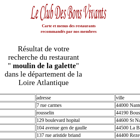
Carte et menus des restaurants
recommandés par nos membres
Résultat de votre
recherche du restaurant
"
moulin de la galette
"
dans le département de la
Loire Atlantique
adresse
ville
7 rue carmes
44000 Nant
rousselin
44190 Bous
129 boulevard hopital
44600 St Na
104 avenue gen de gaulle
44500 La B
137 rue aristide briand
44400 Reze