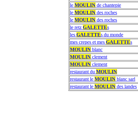
le
MOULIN
de chantepie
le
MOULIN
des roches
le
MOULIN
des roches
le retz
GALETTE
s
les
GALETTE
s du monde
mes crepes et mes
GALETTE
s
MOULIN
blanc
MOULIN
clement
MOULIN
clement
restaurant du
MOULIN
restaurant le
MOULIN
blanc sarl
restaurant le
MOULIN
des landes