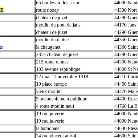
65 boulevard lelasseur
44000 Nant
TE
route nozay
44390 Nort 
chateau de juzet
44290 Guem
moulin du pont de jans
44170 Jans
chateau de juzet
44290 Guem
moulin du diable
44350 Guer
ts
la chaugenet
44360 Saint
33 le chateau de juzet
44290 Guem
215 route rennes
44300 Nant
103 avenue republique
44600 St Na
22 quai 11 novembre 1918
44210 Porn
19 place europe
44450 Saint
vieux moulin
44470 Mauv
5 avenue 4eme republique
44400 Reze
4 route moulin neuf
44760 La Be
19 rue juiverie
44000 Nant
19 rue juiverie
44000 Nant
la hamonais
44630 Pless
24 rue vincent auriol
44600 Saint