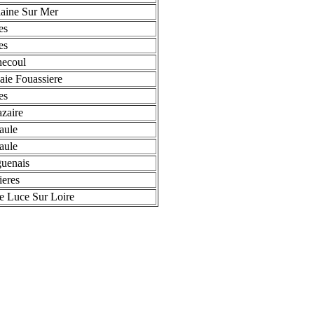
aine Sur Mer
es
es
ecoul
ie Fouassiere
es
zaire
aule
aule
uenais
ieres
e Luce Sur Loire