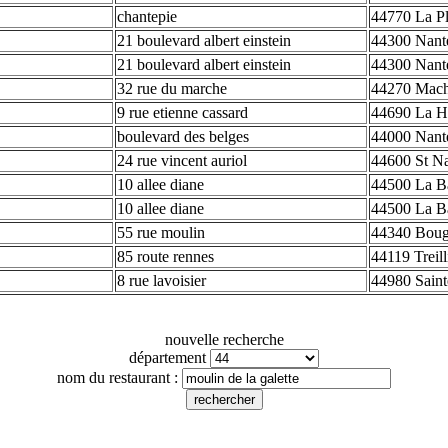
chantepie
44770 La Pl
21 boulevard albert einstein
44300 Nant
21 boulevard albert einstein
44300 Nant
32 rue du marche
44270 Mach
9 rue etienne cassard
44690 La Ha
boulevard des belges
44000 Nant
24 rue vincent auriol
44600 St Na
10 allee diane
44500 La B
10 allee diane
44500 La B
55 rue moulin
44340 Boug
85 route rennes
44119 Treill
8 rue lavoisier
44980 Saint
nouvelle recherche
département
nom du restaurant :