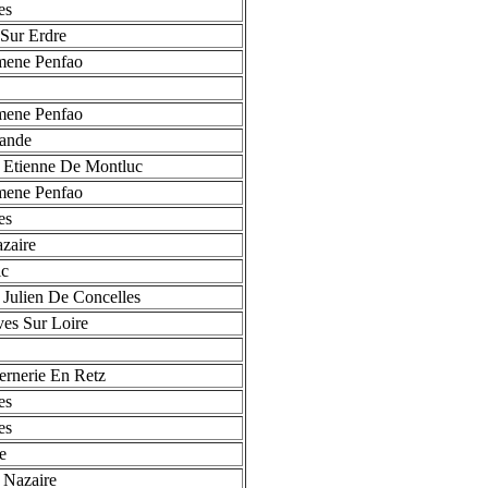
es
Sur Erdre
ene Penfao
ene Penfao
ande
 Etienne De Montluc
ene Penfao
es
zaire
ic
 Julien De Concelles
es Sur Loire
rnerie En Retz
es
es
e
 Nazaire