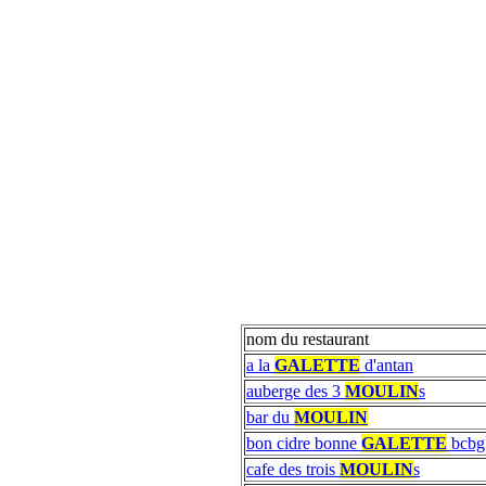
nom du restaurant
a la
GALETTE
d'antan
auberge des 3
MOULIN
s
bar du
MOULIN
bon cidre bonne
GALETTE
bcbg
cafe des trois
MOULIN
s