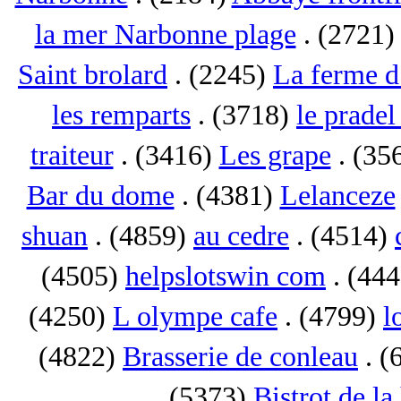
la mer Narbonne plage
. (2721
Saint brolard
. (2245)
La ferme d
les remparts
. (3718)
le pradel
traiteur
. (3416)
Les grape
. (35
Bar du dome
. (4381)
Lelanceze
shuan
. (4859)
au cedre
. (4514)
(4505)
helpslotswin com
. (44
(4250)
L olympe cafe
. (4799)
l
(4822)
Brasserie de conleau
. (
(5373)
Bistrot de la