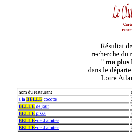
Carte
recom
Résultat de
recherche du r
"
ma plus 
dans le départe
Loire Atla
nom du restaurant
a la
BELLE
cocotte
BELLE
de jour
BELLE
pizza
BELLE
vue d amities
BELLE
vue d amities