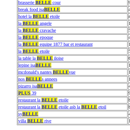
brasserie
BELLE
cour
break food isa
BELLE
hotel la
BELLE
etoile
la
BELLE
angele
la
BELLE
cravache
la
BELLE
epoque
la
BELLE
equipe 1877 bar et restaurant
la
BELLE
etoile
la table la
BELLE
iloise
lepine isa
BELLE
mcdonald's nantes
BELLE
vue
nos
BELLE
s annees
pizarro isa
BELLE
PLUS
39
restaurant la
BELLE
etoile
restaurant la
BELLE
etoile asb la
BELLE
etoil
sy
BELLE
villa
BELLE
rive