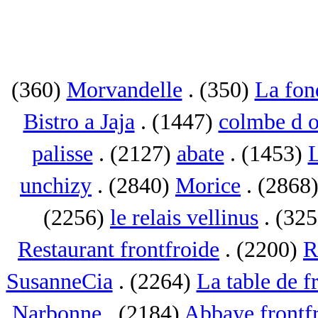
(360)
Morvandelle
. (350)
La fon
Bistro a Jaja
. (1447)
colmbe d o
palisse
. (2127)
abate
. (1453)
L
unchizy
. (2840)
Morice
. (2868
(2256)
le relais vellinus
. (32
Restaurant frontfroide
. (2200)
R
SusanneCia
. (2264)
La table de f
Narbonne
. (2184)
Abbaye frontf