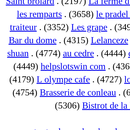
Saint brolard
. (2197)
La ferme d
les remparts
. (3658)
le pradel
traiteur
. (3352)
Les grape
. (34
Bar du dome
. (4315)
Lelanceze
shuan
. (4774)
au cedre
. (4444)
(4449)
helpslotswin com
. (43
(4179)
L olympe cafe
. (4727)
l
(4754)
Brasserie de conleau
. (
(5306)
Bistrot de la