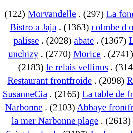
(122)
Morvandelle
. (297)
La fon
Bistro a Jaja
. (1363)
colmbe d o
palisse
. (2028)
abate
. (1367)
L
unchizy
. (2770)
Morice
. (2741
(2183)
le relais vellinus
. (31
Restaurant frontfroide
. (2098)
R
SusanneCia
. (2165)
La table de f
Narbonne
. (2103)
Abbaye frontf
la mer Narbonne plage
. (2613