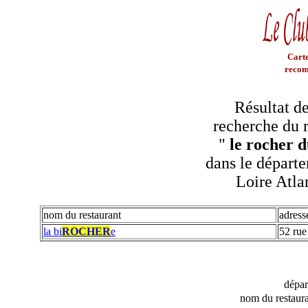
Carte
recom
Résultat de
recherche du r
"
le rocher d
dans le départe
Loire Atla
nom du restaurant
adress
la bi
ROCHER
e
52 rue
dépa
nom du restaura