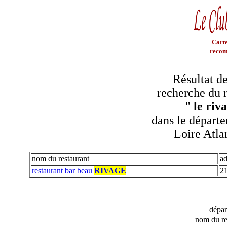
Carte
recom
Résultat de
recherche du r
"
le riv
dans le départe
Loire Atla
nom du restaurant
ad
restaurant bar beau
RIVAGE
21
dépa
nom du re