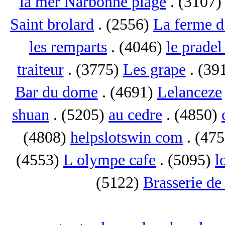
la mer Narbonne plage
. (3107
Saint brolard
. (2556)
La ferme d
les remparts
. (4046)
le pradel
traiteur
. (3775)
Les grape
. (39
Bar du dome
. (4691)
Lelanceze
shuan
. (5205)
au cedre
. (4850)
(4808)
helpslotswin com
. (47
(4553)
L olympe cafe
. (5095)
l
(5122)
Brasserie de