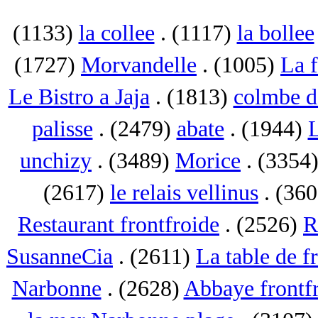
(1133)
la collee
. (1117)
la bollee
(1727)
Morvandelle
. (1005)
La 
Le Bistro a Jaja
. (1813)
colmbe d
palisse
. (2479)
abate
. (1944)
L
unchizy
. (3489)
Morice
. (3354
(2617)
le relais vellinus
. (36
Restaurant frontfroide
. (2526)
R
SusanneCia
. (2611)
La table de f
Narbonne
. (2628)
Abbaye frontf