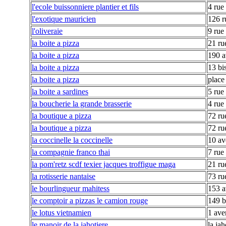
l'ecole buissonniere plantier et fils
4 rue
l'exotique mauricien
126 r
l'oliveraie
9 rue
la boite a pizza
21 ru
la boite a pizza
190 a
la boite a pizza
13 bi
la boite a pizza
place
la boite a sardines
5 rue 
la boucherie la grande brasserie
4 rue 
la boutique a pizza
72 ru
la boutique a pizza
72 ru
la coccinelle la coccinelle
10 av
la compagnie franco thai
7 rue
la pom'retz scdf texier jacques troffigue maga
21 ru
la rotisserie nantaise
73 ru
le bourlingueur mahitess
153 
le comptoir a pizzas le camion rouge
149 b
le lotus vietnamien
1 ave
le manoir de la jahotiere
la jah