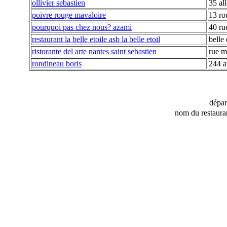
ollivier sebastien
35 al
poivre rouge mavaloire
13 ro
pourquoi pas chez nous? azami
40 ru
restaurant la belle etoile asb la belle etoil
belle 
ristorante del arte nantes saint sebastien
rue m
rondineau boris
244 a
dépa
nom du restaura