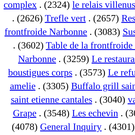
complex
. (2324)
le relais villenu
. (2626)
Trefle vert
. (2657)
Res
frontfroide Narbonne
. (3083)
Su
. (3602)
Table de la frontfroid
Narbonne
. (3259)
Le restaur
boustigues corps
. (3573)
Le ref
amelie
. (3305)
Buffalo grill sai
saint etienne cantales
. (3040)
va
Grape
. (3548)
Les echevin
. (
(4078)
General Inquiry
. (4301