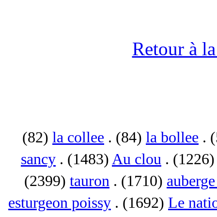
Retour à l
(82)
la collee
. (84)
la bollee
. 
sancy
. (1483)
Au clou
. (1226
(2399)
tauron
. (1710)
auberge 
esturgeon poissy
. (1692)
Le nati