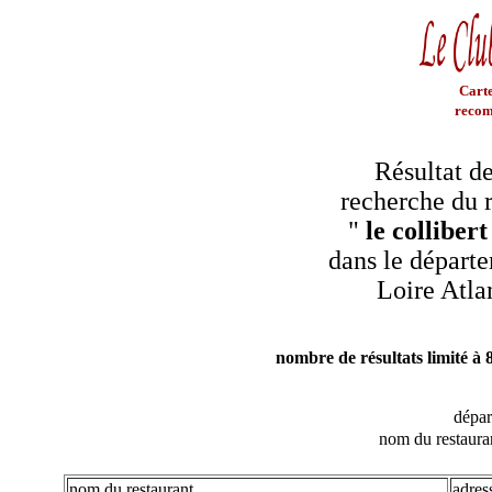
Carte
recom
Résultat de
recherche du r
"
le colliber
dans le départe
Loire Atla
nombre de résultats limité à 
dépa
nom du restaura
nom du restaurant
adres