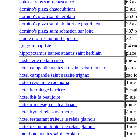
cotes et vins sarl depascalice
63 av
domino's pizza chateaubriant
3 rue
domino's pizza saint herblain
262 b
domino's pizza saint philbert de grand lieu
32 av
domino's pizza saint sebastien sur loire
437 r
elodie d or restaurant l epi d or
321 a
gregoire baptiste
24 ru
hippopotamus nantes atlantis saint herblain
place
hostellerie de la ferriere
rue w
hotel campanile nantes est saint sebastien sur
parc a
hotel campanile saint nazaire trignac
zac f
hotel creperie le roc maria
1 rue
hotel hermitage barriere
5 esp
hotel ibis la beaujoire
5 rue
hotel inn design chateaubriant
route
hotel kyriad relais marmotte
4 rue 
hotel restaurant traiteur le relais glainois
1 rue 
hotel restaurant traiteur le relais glainois
1 rue 
inter hotel nantes saint herblain
1 rue 