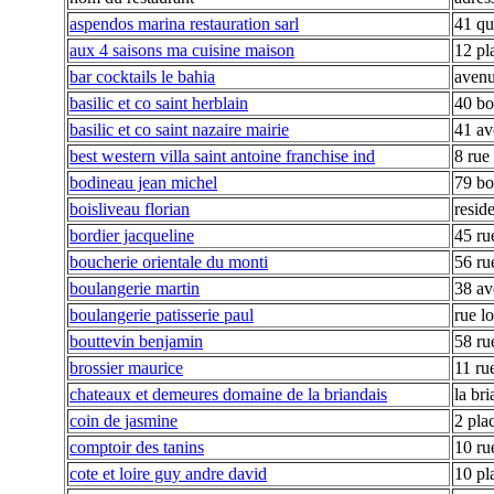
aspendos marina restauration sarl
41 qu
aux 4 saisons ma cuisine maison
12 pl
bar cocktails le bahia
avenu
basilic et co saint herblain
40 bo
basilic et co saint nazaire mairie
41 av
best western villa saint antoine franchise ind
8 rue
bodineau jean michel
79 bo
boisliveau florian
resid
bordier jacqueline
45 ru
boucherie orientale du monti
56 ru
boulangerie martin
38 av
boulangerie patisserie paul
rue l
bouttevin benjamin
58 ru
brossier maurice
11 ru
chateaux et demeures domaine de la briandais
la bri
coin de jasmine
2 pla
comptoir des tanins
10 ru
cote et loire guy andre david
10 pl