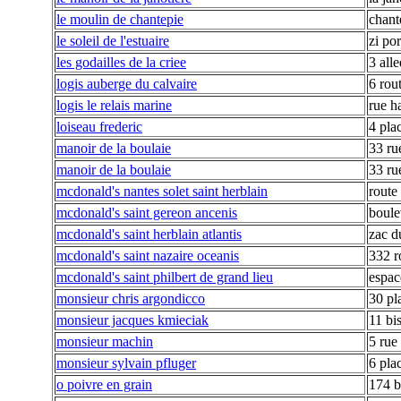
le moulin de chantepie
chant
le soleil de l'estuaire
zi por
les godailles de la criee
3 all
logis auberge du calvaire
6 rout
logis le relais marine
rue h
loiseau frederic
4 pla
manoir de la boulaie
33 ru
manoir de la boulaie
33 ru
mcdonald's nantes solet saint herblain
route
mcdonald's saint gereon ancenis
boule
mcdonald's saint herblain atlantis
zac d
mcdonald's saint nazaire oceanis
332 r
mcdonald's saint philbert de grand lieu
espac
monsieur chris argondicco
30 pl
monsieur jacques kmieciak
11 bi
monsieur machin
5 rue
monsieur sylvain pfluger
6 pla
o poivre en grain
174 b