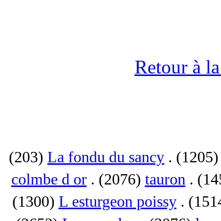
Retour à l
(203)
La fondu du sancy
. (1205
colmbe d or
. (2076)
tauron
. (1
(1300)
L esturgeon poissy
. (151