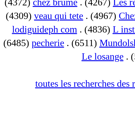
(4372)
chez brume
. (4267)
Les r
(4309)
veau qui tete
. (4967)
Che
lodiguideph com
. (4836)
L inst
(6485)
pecherie
. (6511)
Mundols
Le losange
. 
toutes les recherches des 