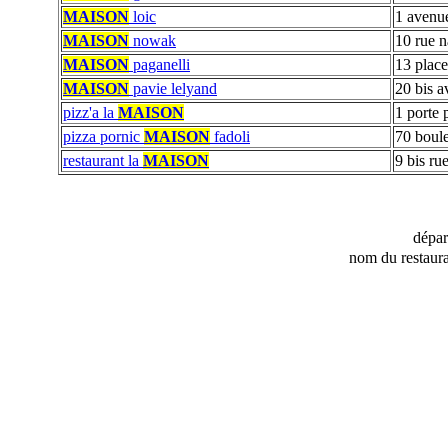
MAISON
loic
1 avenu
MAISON
nowak
10 rue n
MAISON
paganelli
13 plac
MAISON
pavie lelyand
20 bis a
pizz'a la
MAISON
1 porte 
pizza pornic
MAISON
fadoli
70 boule
restaurant la
MAISON
9 bis r
dépa
nom du restaura