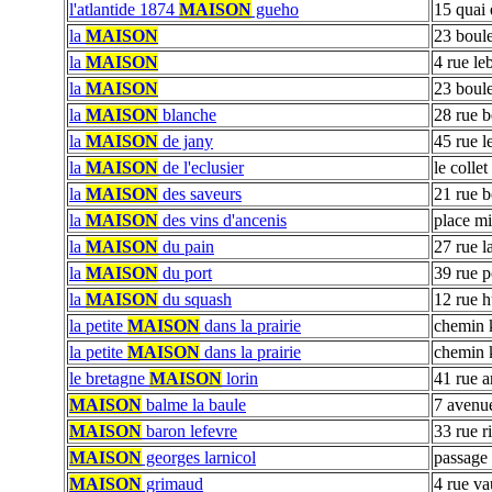
l'atlantide 1874
MAISON
gueho
15 quai 
la
MAISON
23 boule
la
MAISON
4 rue le
la
MAISON
23 boule
la
MAISON
blanche
28 rue b
la
MAISON
de jany
45 rue l
la
MAISON
de l'eclusier
le collet
la
MAISON
des saveurs
21 rue b
la
MAISON
des vins d'ancenis
place mi
la
MAISON
du pain
27 rue l
la
MAISON
du port
39 rue p
la
MAISON
du squash
12 rue 
la petite
MAISON
dans la prairie
chemin 
la petite
MAISON
dans la prairie
chemin 
le bretagne
MAISON
lorin
41 rue a
MAISON
balme la baule
7 avenu
MAISON
baron lefevre
33 rue r
MAISON
georges larnicol
passage
MAISON
grimaud
4 rue v