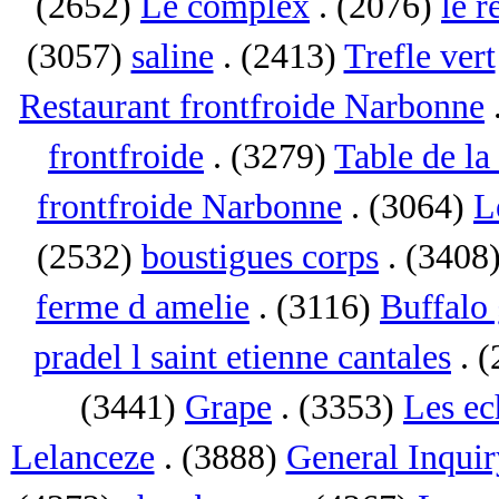
(2652)
Le complex
. (2076)
le r
(3057)
saline
. (2413)
Trefle vert
Restaurant frontfroide Narbonne
frontfroide
. (3279)
Table de la
frontfroide Narbonne
. (3064)
L
(2532)
boustigues corps
. (3408
ferme d amelie
. (3116)
Buffalo 
pradel l saint etienne cantales
. 
(3441)
Grape
. (3353)
Les ec
Lelanceze
. (3888)
General Inquir