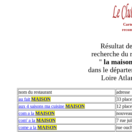
Carte
recom
Résultat de
recherche du r
"
la maison
dans le départe
Loire Atla
nom du restaurant
adresse
au fait
MAISON
33 place
aux 4 saisons ma cuisine
MAISON
12 place
com a la
MAISON
nouveau 
com' a la
MAISON
7 rue ju
come a la
MAISON
rue ouch