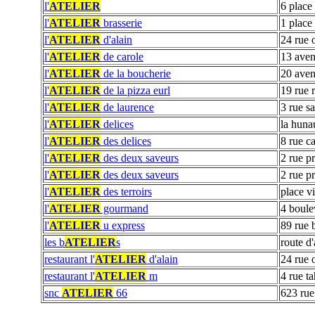
l'
ATELIER
6 plac
l'
ATELIER
brasserie
1 place 
l'
ATELIER
d'alain
24 rue o
l'
ATELIER
de carole
13 aven
l'
ATELIER
de la boucherie
20 aven
l'
ATELIER
de la pizza eurl
19 rue 
l'
ATELIER
de laurence
3 rue sa
l'
ATELIER
delices
la huna
l'
ATELIER
des delices
8 rue c
l'
ATELIER
des deux saveurs
2 rue p
l'
ATELIER
des deux saveurs
2 rue p
l'
ATELIER
des terroirs
place vi
l'
ATELIER
gourmand
4 boule
l'
ATELIER
u express
89 rue 
les b
ATELIER
s
route d
restaurant l'
ATELIER
d'alain
24 rue o
restaurant l'
ATELIER
m
4 rue ta
snc
ATELIER
66
623 rue