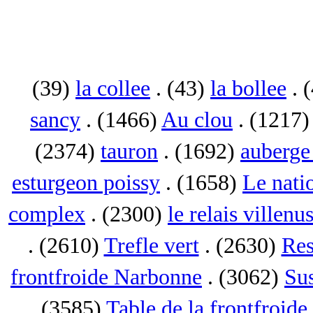
(39)
la collee
. (43)
la bollee
. 
sancy
. (1466)
Au clou
. (1217
(2374)
tauron
. (1692)
auberge 
esturgeon poissy
. (1658)
Le nati
complex
. (2300)
le relais villenu
. (2610)
Trefle vert
. (2630)
Res
frontfroide Narbonne
. (3062)
Su
. (3585)
Table de la frontfroid