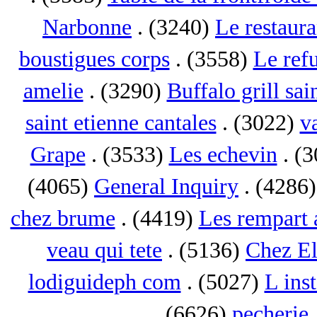
Narbonne
. (3240)
Le restaur
boustigues corps
. (3558)
Le ref
amelie
. (3290)
Buffalo grill sai
saint etienne cantales
. (3022)
va
Grape
. (3533)
Les echevin
. (
(4065)
General Inquiry
. (4286
chez brume
. (4419)
Les rempart 
veau qui tete
. (5136)
Chez El
lodiguideph com
. (5027)
L inst
(6626)
pecherie