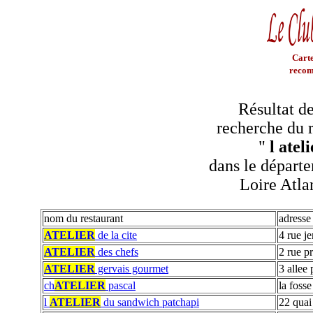
Carte
recom
Résultat de
recherche du r
"
l ateli
dans le départe
Loire Atla
nom du restaurant
adresse
ATELIER
de la cite
4 rue 
ATELIER
des chefs
2 rue p
ATELIER
gervais gourmet
3 allee 
ch
ATELIER
pascal
la fosse
l
ATELIER
du sandwich patchapi
22 qua