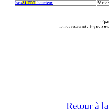
bass
ALERT
thoumieux
58 rue 
dépa
nom du restaurant :
Retour à l