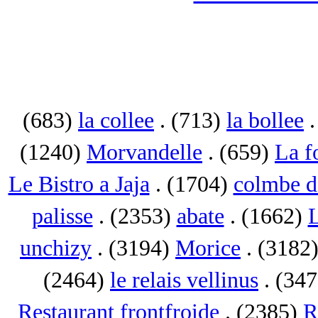
(683)
la collee
. (713)
la bollee
.
(1240)
Morvandelle
. (659)
La f
Le Bistro a Jaja
. (1704)
colmbe d
palisse
. (2353)
abate
. (1662)
L
unchizy
. (3194)
Morice
. (3182
(2464)
le relais vellinus
. (34
Restaurant frontfroide
. (2385)
R