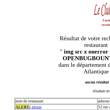
Carte
recom
Résultat de votre re
restaurant
"
img src x onerror 
OPENBUGBOUNT
dans le département d
Atlantique
aucun résultat
résultats t
nom du restaurant
adresse
ALERT
e pizzas
52 rue 