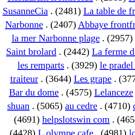
SusanneCia
. (2481)
La table de f
Narbonne
. (2407)
Abbaye frontf
la mer Narbonne plage
. (2957
Saint brolard
. (2442)
La ferme d
les remparts
. (3929)
le pradel
traiteur
. (3644)
Les grape
. (37
Bar du dome
. (4575)
Lelanceze
shuan
. (5065)
au cedre
. (4710)
(4691)
helpslotswin com
. (46
(4428)
L olympe cafe
. (4981)
l