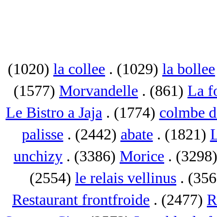
(1020)
la collee
. (1029)
la bollee
(1577)
Morvandelle
. (861)
La f
Le Bistro a Jaja
. (1774)
colmbe d
palisse
. (2442)
abate
. (1821)
L
unchizy
. (3386)
Morice
. (3298
(2554)
le relais vellinus
. (35
Restaurant frontfroide
. (2477)
R