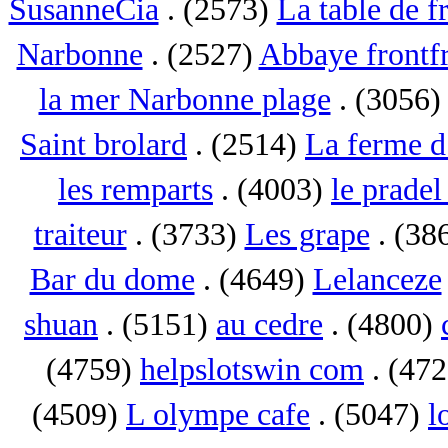
SusanneCia
. (2573)
La table de f
Narbonne
. (2527)
Abbaye frontf
la mer Narbonne plage
. (3056
Saint brolard
. (2514)
La ferme d
les remparts
. (4003)
le pradel
traiteur
. (3733)
Les grape
. (38
Bar du dome
. (4649)
Lelanceze
shuan
. (5151)
au cedre
. (4800)
(4759)
helpslotswin com
. (47
(4509)
L olympe cafe
. (5047)
l