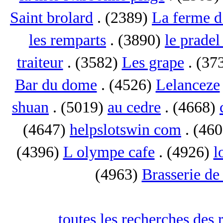
Saint brolard
. (2389)
La ferme d
les remparts
. (3890)
le pradel
traiteur
. (3582)
Les grape
. (37
Bar du dome
. (4526)
Lelanceze
shuan
. (5019)
au cedre
. (4668)
(4647)
helpslotswin com
. (46
(4396)
L olympe cafe
. (4926)
l
(4963)
Brasserie de
toutes les recherches des 