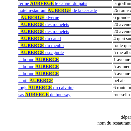
ferme
AUBERGE
le canard du patis
la graffin
hotel restaurant
AUBERGE
de la cascade
26 route 
l
AUBERGE
alverne
6 grande 
l'
AUBERGE
des rochelets
20 avenu
l'
AUBERGE
des rochelets
20 avenue
l'
AUBERGE
du canal
4 quai su
l'
AUBERGE
du menhir
route qua
l'
AUBERGE
espagnole
5 rue alb
la bonne
AUBERGE
1 avenue 
la bonne
AUBERGE
5 av mer
la bonne
AUBERGE
5 avenue
la ptit'
AUBERGE
bel air
logis
AUBERGE
du calvaire
6 route br
sas
AUBERGE
de boussay
rousselin
dépa
nom du restaurant