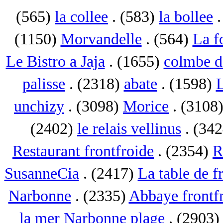
(565)
la collee
. (583)
la bollee
.
(1150)
Morvandelle
. (564)
La f
Le Bistro a Jaja
. (1655)
colmbe d
palisse
. (2318)
abate
. (1598)
L
unchizy
. (3098)
Morice
. (3108
(2402)
le relais vellinus
. (34
Restaurant frontfroide
. (2354)
R
SusanneCia
. (2417)
La table de f
Narbonne
. (2335)
Abbaye frontf
la mer Narbonne plage
. (2903