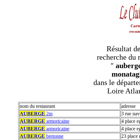
Carte
recom
Résultat de
recherche du r
"
auberge
monatag
dans le départe
Loire Atla
nom du restaurant
adresse
AUBERGE
2m
3 rue nav
AUBERGE
armoricaine
4 place e
AUBERGE
armoricaine
4 place e
AUBERGE
bretonne
23 place 