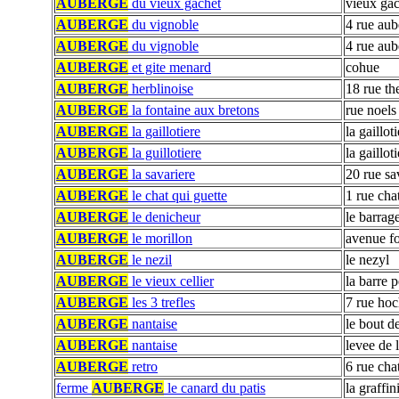
AUBERGE
du vieux gachet
vieux gac
AUBERGE
du vignoble
4 rue aub
AUBERGE
du vignoble
4 rue aub
AUBERGE
et gite menard
cohue
AUBERGE
herblinoise
18 rue th
AUBERGE
la fontaine aux bretons
rue noels
AUBERGE
la gaillotiere
la gaillot
AUBERGE
la guillotiere
la gaillot
AUBERGE
la savariere
20 rue sa
AUBERGE
le chat qui guette
1 rue cha
AUBERGE
le denicheur
le barrag
AUBERGE
le morillon
avenue fo
AUBERGE
le nezil
le nezyl
AUBERGE
le vieux cellier
la barre p
AUBERGE
les 3 trefles
7 rue ho
AUBERGE
nantaise
le bout d
AUBERGE
nantaise
levee de l
AUBERGE
retro
6 rue cha
ferme
AUBERGE
le canard du patis
la graffin