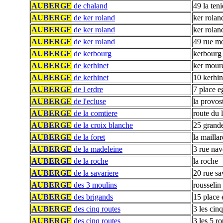
AUBERGE
de chaland
49 la teni
AUBERGE
de ker roland
ker rolan
AUBERGE
de ker roland
ker rolan
AUBERGE
de ker roland
49 rue m
AUBERGE
de kerbourg
kerbourg
AUBERGE
de kerhinet
ker mour
AUBERGE
de kerhinet
10 kerhin
AUBERGE
de l erdre
7 place e
AUBERGE
de l'ecluse
la provos
AUBERGE
de la comtiere
route du 
AUBERGE
de la croix blanche
25 grand
AUBERGE
de la foret
la maillar
AUBERGE
de la madeleine
3 rue nav
AUBERGE
de la roche
la roche
AUBERGE
de la savariere
20 rue sa
AUBERGE
des 3 moulins
rousselin
AUBERGE
des brigands
15 place 
AUBERGE
des cinq routes
3 les cinq
AUBERGE
des cinq routes
3 les 5 ro