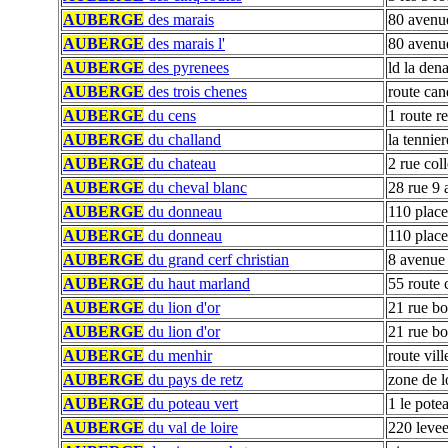
AUBERGE
des marais
80 avenue
AUBERGE
des marais l'
80 avenue
AUBERGE
des pyrenees
ld la dena
AUBERGE
des trois chenes
route can
AUBERGE
du cens
1 route r
AUBERGE
du challand
la tennier
AUBERGE
du chateau
2 rue coll
AUBERGE
du cheval blanc
28 rue 9 
AUBERGE
du donneau
110 place 
AUBERGE
du donneau
110 place
AUBERGE
du grand cerf christian
8 avenue
AUBERGE
du haut marland
55 route
AUBERGE
du lion d'or
21 rue b
AUBERGE
du lion d'or
21 rue b
AUBERGE
du menhir
route vill
AUBERGE
du pays de retz
zone de lo
AUBERGE
du poteau vert
1 le pote
AUBERGE
du val de loire
220 levee