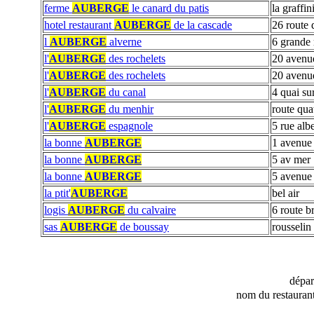
ferme
AUBERGE
le canard du patis
la graffin
hotel restaurant
AUBERGE
de la cascade
26 route 
l
AUBERGE
alverne
6 grande 
l'
AUBERGE
des rochelets
20 avenu
l'
AUBERGE
des rochelets
20 avenue
l'
AUBERGE
du canal
4 quai su
l'
AUBERGE
du menhir
route qua
l'
AUBERGE
espagnole
5 rue alb
la bonne
AUBERGE
1 avenue 
la bonne
AUBERGE
5 av mer
la bonne
AUBERGE
5 avenue
la ptit'
AUBERGE
bel air
logis
AUBERGE
du calvaire
6 route br
sas
AUBERGE
de boussay
rousselin
dépa
nom du restauran