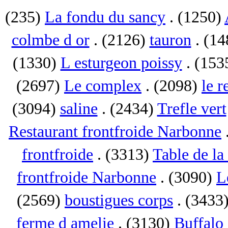
(235)
La fondu du sancy
. (1250)
colmbe d or
. (2126)
tauron
. (1
(1330)
L esturgeon poissy
. (153
(2697)
Le complex
. (2098)
le r
(3094)
saline
. (2434)
Trefle vert
Restaurant frontfroide Narbonne
frontfroide
. (3313)
Table de la
frontfroide Narbonne
. (3090)
L
(2569)
boustigues corps
. (3433
ferme d amelie
. (3130)
Buffalo 