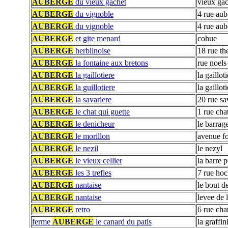
AUBERGE
du vieux gachet
vieux gac
AUBERGE
du vignoble
4 rue aub
AUBERGE
du vignoble
4 rue aub
AUBERGE
et gite menard
cohue
AUBERGE
herblinoise
18 rue th
AUBERGE
la fontaine aux bretons
rue noels
AUBERGE
la gaillotiere
la gaillot
AUBERGE
la guillotiere
la gaillot
AUBERGE
la savariere
20 rue sa
AUBERGE
le chat qui guette
1 rue cha
AUBERGE
le denicheur
le barrag
AUBERGE
le morillon
avenue fo
AUBERGE
le nezil
le nezyl
AUBERGE
le vieux cellier
la barre p
AUBERGE
les 3 trefles
7 rue ho
AUBERGE
nantaise
le bout d
AUBERGE
nantaise
levee de l
AUBERGE
retro
6 rue cha
ferme
AUBERGE
le canard du patis
la graffin