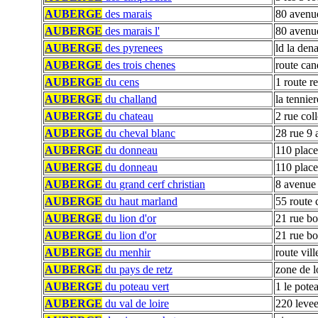
AUBERGE
des marais
80 avenue
AUBERGE
des marais l'
80 avenue
AUBERGE
des pyrenees
ld la dena
AUBERGE
des trois chenes
route can
AUBERGE
du cens
1 route r
AUBERGE
du challand
la tennier
AUBERGE
du chateau
2 rue coll
AUBERGE
du cheval blanc
28 rue 9 
AUBERGE
du donneau
110 place 
AUBERGE
du donneau
110 place
AUBERGE
du grand cerf christian
8 avenue
AUBERGE
du haut marland
55 route
AUBERGE
du lion d'or
21 rue b
AUBERGE
du lion d'or
21 rue b
AUBERGE
du menhir
route vill
AUBERGE
du pays de retz
zone de lo
AUBERGE
du poteau vert
1 le pote
AUBERGE
du val de loire
220 levee