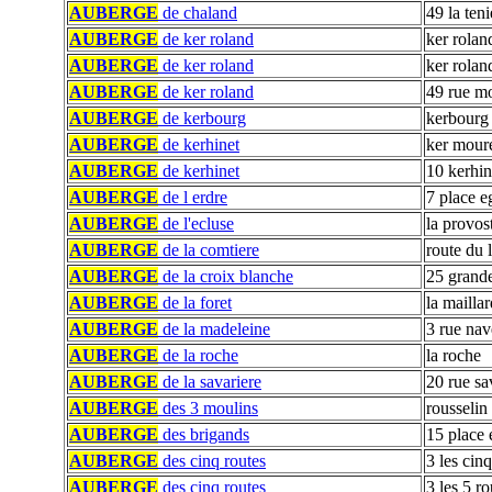
AUBERGE
de chaland
49 la teni
AUBERGE
de ker roland
ker rolan
AUBERGE
de ker roland
ker rolan
AUBERGE
de ker roland
49 rue m
AUBERGE
de kerbourg
kerbourg
AUBERGE
de kerhinet
ker mour
AUBERGE
de kerhinet
10 kerhin
AUBERGE
de l erdre
7 place e
AUBERGE
de l'ecluse
la provos
AUBERGE
de la comtiere
route du 
AUBERGE
de la croix blanche
25 grand
AUBERGE
de la foret
la maillar
AUBERGE
de la madeleine
3 rue nav
AUBERGE
de la roche
la roche
AUBERGE
de la savariere
20 rue sa
AUBERGE
des 3 moulins
rousselin
AUBERGE
des brigands
15 place 
AUBERGE
des cinq routes
3 les cinq
AUBERGE
des cinq routes
3 les 5 ro