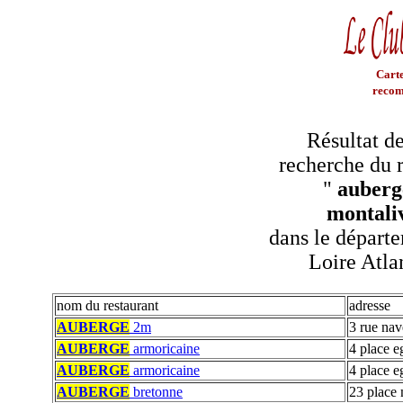
Carte
recom
Résultat de
recherche du r
"
auberg
montali
dans le départe
Loire Atla
nom du restaurant
adresse
AUBERGE
2m
3 rue nav
AUBERGE
armoricaine
4 place e
AUBERGE
armoricaine
4 place e
AUBERGE
bretonne
23 place 