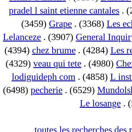
pradel l saint etienne cantales
. 
(3459)
Grape
. (3368)
Les ec
Lelanceze
. (3907)
General Inquir
(4394)
chez brume
. (4284)
Les r
(4329)
veau qui tete
. (4980)
Che
lodiguideph com
. (4858)
L inst
(6498)
pecherie
. (6529)
Mundols
Le losange
. 
toutes les recherches des 