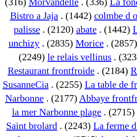
(316)
Morvandelle
. (336)
La fon
Bistro a Jaja
. (1442)
colmbe d o
palisse
. (2120)
abate
. (1442)
L
unchizy
. (2835)
Morice
. (2857
(2249)
le relais vellinus
. (32
Restaurant frontfroide
. (2184)
R
SusanneCia
. (2255)
La table de f
Narbonne
. (2177)
Abbaye frontf
la mer Narbonne plage
. (2715
Saint brolard
. (2243)
La ferme d