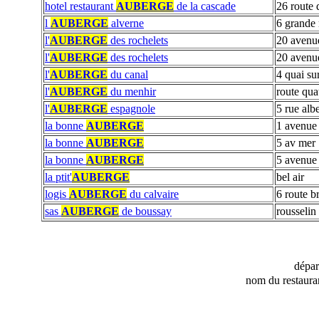
hotel restaurant
AUBERGE
de la cascade
26 route 
l
AUBERGE
alverne
6 grande 
l'
AUBERGE
des rochelets
20 avenu
l'
AUBERGE
des rochelets
20 avenue
l'
AUBERGE
du canal
4 quai su
l'
AUBERGE
du menhir
route qua
l'
AUBERGE
espagnole
5 rue alb
la bonne
AUBERGE
1 avenue 
la bonne
AUBERGE
5 av mer
la bonne
AUBERGE
5 avenue
la ptit'
AUBERGE
bel air
logis
AUBERGE
du calvaire
6 route br
sas
AUBERGE
de boussay
rousselin
dépa
nom du restaura