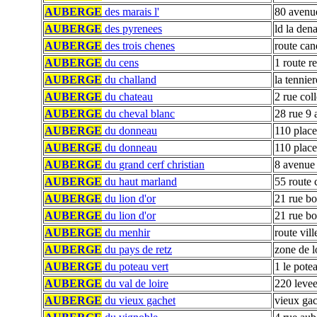
AUBERGE
des marais l'
80 avenue
AUBERGE
des pyrenees
ld la dena
AUBERGE
des trois chenes
route can
AUBERGE
du cens
1 route r
AUBERGE
du challand
la tennier
AUBERGE
du chateau
2 rue coll
AUBERGE
du cheval blanc
28 rue 9 
AUBERGE
du donneau
110 place 
AUBERGE
du donneau
110 place
AUBERGE
du grand cerf christian
8 avenue
AUBERGE
du haut marland
55 route
AUBERGE
du lion d'or
21 rue b
AUBERGE
du lion d'or
21 rue b
AUBERGE
du menhir
route vill
AUBERGE
du pays de retz
zone de lo
AUBERGE
du poteau vert
1 le pote
AUBERGE
du val de loire
220 levee
AUBERGE
du vieux gachet
vieux gac