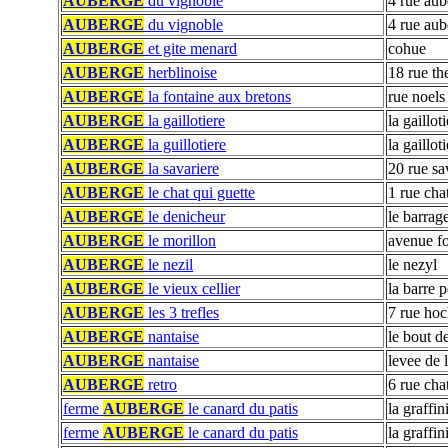
AUBERGE
du vignoble
4 rue aub
AUBERGE
du vignoble
4 rue aub
AUBERGE
et gite menard
cohue
AUBERGE
herblinoise
18 rue th
AUBERGE
la fontaine aux bretons
rue noels
AUBERGE
la gaillotiere
la gaillot
AUBERGE
la guillotiere
la gaillot
AUBERGE
la savariere
20 rue sa
AUBERGE
le chat qui guette
1 rue cha
AUBERGE
le denicheur
le barrag
AUBERGE
le morillon
avenue fo
AUBERGE
le nezil
le nezyl
AUBERGE
le vieux cellier
la barre p
AUBERGE
les 3 trefles
7 rue ho
AUBERGE
nantaise
le bout d
AUBERGE
nantaise
levee de l
AUBERGE
retro
6 rue cha
ferme
AUBERGE
le canard du patis
la graffin
ferme
AUBERGE
le canard du patis
la graffin