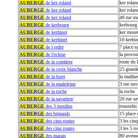
AUBERGE
de ker roland
ker rolan
AUBERGE
de ker roland
ker rolan
AUBERGE
de ker roland
49 rue m
AUBERGE
de kerbourg
kerbourg
AUBERGE
de kerhinet
ker mour
AUBERGE
de kerhinet
10 kerhin
AUBERGE
de l erdre
7 place e
AUBERGE
de l'ecluse
la provos
AUBERGE
de la comtiere
route du 
AUBERGE
de la croix blanche
25 grand
AUBERGE
de la foret
la maillar
AUBERGE
de la madeleine
3 rue nav
AUBERGE
de la roche
la roche
AUBERGE
de la savariere
20 rue sa
AUBERGE
des 3 moulins
rousselin
AUBERGE
des brigands
15 place 
AUBERGE
des cinq routes
3 les cinq
AUBERGE
des cinq routes
3 les 5 ro
AUBERGE
des marais
80 avenue