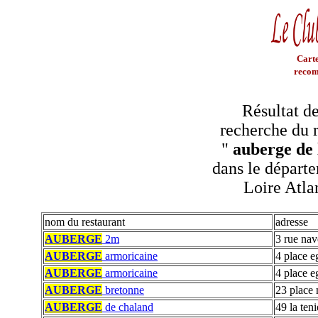
Carte
recom
Résultat de
recherche du r
"
auberge de 
dans le départe
Loire Atla
nom du restaurant
adresse
AUBERGE
2m
3 rue nav
AUBERGE
armoricaine
4 place e
AUBERGE
armoricaine
4 place e
AUBERGE
bretonne
23 place 
AUBERGE
de chaland
49 la teni