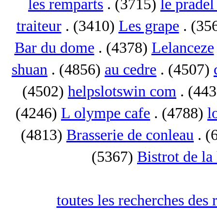
les remparts
. (3715)
le pradel
traiteur
. (3410)
Les grape
. (35
Bar du dome
. (4378)
Lelanceze
shuan
. (4856)
au cedre
. (4507)
(4502)
helpslotswin com
. (44
(4246)
L olympe cafe
. (4788)
l
(4813)
Brasserie de conleau
. (
(5367)
Bistrot de la
toutes les recherches des 