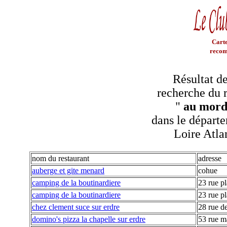
Carte
recom
Résultat de
recherche du r
"
au mord
dans le départe
Loire Atla
nom du restaurant
adresse
auberge et gite menard
cohue
camping de la boutinardiere
23 rue pl
camping de la boutinardiere
23 rue pl
chez clement suce sur erdre
28 rue de
domino's pizza la chapelle sur erdre
53 rue ma