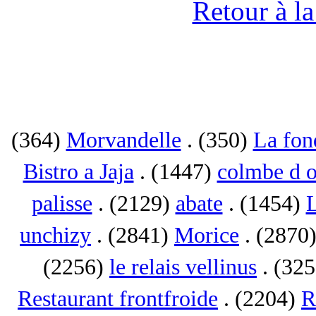
Retour à l
(364)
Morvandelle
. (350)
La fon
Bistro a Jaja
. (1447)
colmbe d o
palisse
. (2129)
abate
. (1454)
L
unchizy
. (2841)
Morice
. (2870
(2256)
le relais vellinus
. (32
Restaurant frontfroide
. (2204)
R