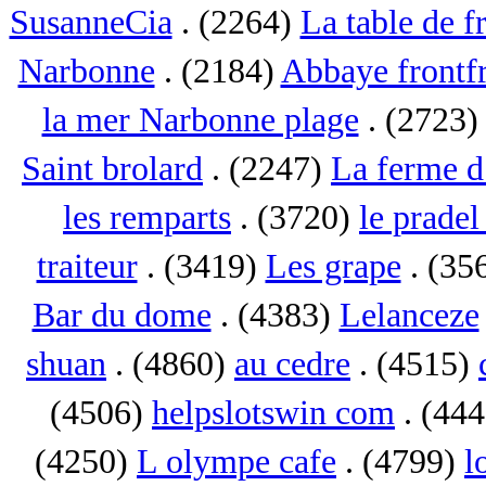
SusanneCia
. (2264)
La table de f
Narbonne
. (2184)
Abbaye frontf
la mer Narbonne plage
. (2723
Saint brolard
. (2247)
La ferme d
les remparts
. (3720)
le pradel
traiteur
. (3419)
Les grape
. (35
Bar du dome
. (4383)
Lelanceze
shuan
. (4860)
au cedre
. (4515)
(4506)
helpslotswin com
. (44
(4250)
L olympe cafe
. (4799)
l