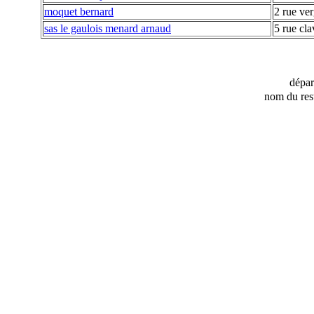
moquet bernard
2 rue ver
sas le gaulois menard arnaud
5 rue cla
dépa
nom du res