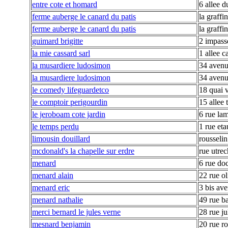
entre cote et homard
6 allee 
ferme auberge le canard du patis
la graffi
ferme auberge le canard du patis
la graffi
guimard brigitte
2 impass
la mie cassard sarl
1 allee c
la musardiere ludosimon
34 avenu
la musardiere ludosimon
34 avenu
le comedy lifeguardetco
18 quai v
le comptoir perigourdin
15 allee 
le jeroboam cote jardin
6 rue lam
le temps perdu
1 rue et
limousin douillard
rousselin
mcdonald's la chapelle sur erdre
rue utrec
menard
6 rue do
menard alain
22 rue ol
menard eric
3 bis ave
menard nathalie
49 rue ba
merci bernard le jules verne
28 rue ju
mesnard benjamin
20 rue ro