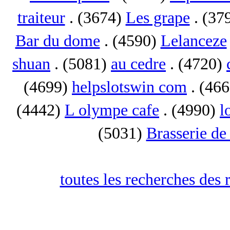
traiteur
. (3674)
Les grape
. (37
Bar du dome
. (4590)
Lelanceze
shuan
. (5081)
au cedre
. (4720)
(4699)
helpslotswin com
. (46
(4442)
L olympe cafe
. (4990)
l
(5031)
Brasserie de
toutes les recherches des 