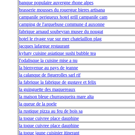
banque populaire auvergne rhone alpes
brasserie mousses du rouergue bieres artisana
campanile perigueux hotel grill campanile cam
camping de l'arquebuse commune d auxonne
fabrique arnaud soubeyran musee du nougat
hotel le rivage vue sur mer chatelaillon plag
jacques lafargue restaurant
kyhaty cuisine asiatique sushi bubble tea
l'odalisque la cuisine mise a nu
la bienvenue au pays de jeanne
la calanque de figuerolles sarl rif
la fabrique la fabrique de gustave et felix
la guinguette des maquereaux
la maison bleue churrasqueira mare alta
la queue de la poele
la rustique pizza au feu de bois sa
la toque cuivree place dauphine
la toque cuivree place dauphine
la toque jaune cuisinier itinerant