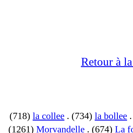
Retour à l
(718)
la collee
. (734)
la bollee
.
(1261)
Morvandelle
. (674)
La f