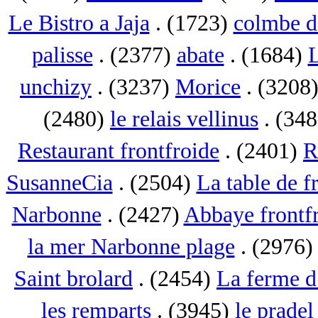
Le Bistro a Jaja
. (1723)
colmbe d
palisse
. (2377)
abate
. (1684)
L
unchizy
. (3237)
Morice
. (3208
(2480)
le relais vellinus
. (34
Restaurant frontfroide
. (2401)
R
SusanneCia
. (2504)
La table de f
Narbonne
. (2427)
Abbaye frontf
la mer Narbonne plage
. (2976
Saint brolard
. (2454)
La ferme d
les remparts
. (3945)
le pradel