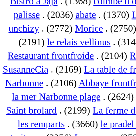
Bistro a Jaja
. (1368)
colmbe d o
palisse
. (2036)
abate
. (1370)
L
unchizy
. (2772)
Morice
. (2750
(2191)
le relais vellinus
. (31
Restaurant frontfroide
. (2104)
R
SusanneCia
. (2169)
La table de f
Narbonne
. (2106)
Abbaye frontf
la mer Narbonne plage
. (2624
Saint brolard
. (2199)
La ferme d
les remparts
. (3660)
le pradel