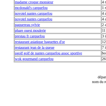
madame croque monsieur
4 
mcdonald's carquefou
1 
novotel nantes carquefou
4 
novotel nantes carquefou
4 
paquereau sylvie
2 
phare ouest moulerie
11
prestau fr carquefou
3 
restaurant asiatique baguettes d'or
12
restaurant jean de la queue
7 
ugolf golf de nantes carquefou assoc sportive
bo
wok gourmand carquefou
26
dépa
nom du r