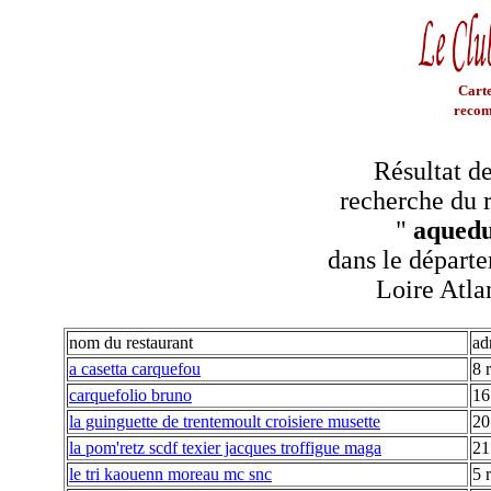
Carte
recom
Résultat de
recherche du r
"
aqued
dans le départe
Loire Atla
nom du restaurant
ad
a casetta carquefou
8 
carquefolio bruno
16
la guinguette de trentemoult croisiere musette
20
la pom'retz scdf texier jacques troffigue maga
21
le tri kaouenn moreau mc snc
5 