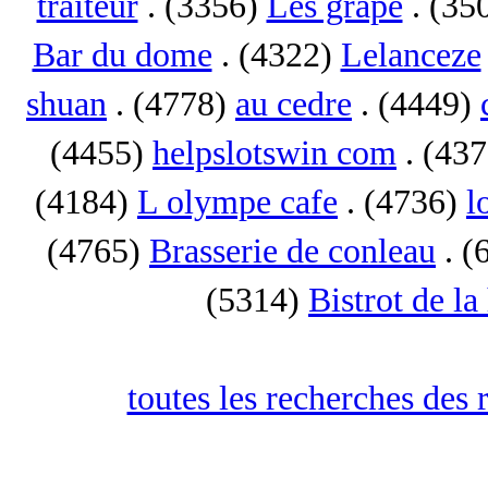
traiteur
. (3356)
Les grape
. (35
Bar du dome
. (4322)
Lelanceze
shuan
. (4778)
au cedre
. (4449)
(4455)
helpslotswin com
. (43
(4184)
L olympe cafe
. (4736)
l
(4765)
Brasserie de conleau
. (
(5314)
Bistrot de la
toutes les recherches des 