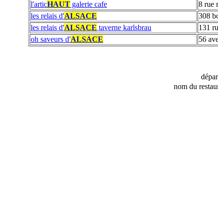
l'artic
HAUT
galerie cafe
8 rue 
les relais d'
ALSACE
308 b
les relais d'
ALSACE
taverne karlsbrau
131 ru
oh saveurs d'
ALSACE
56 ave
dépa
nom du restau