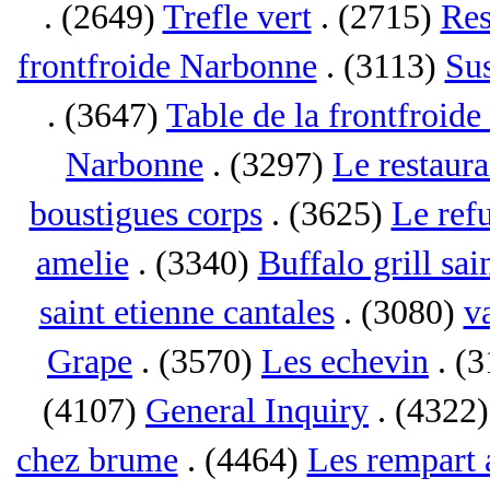
. (2649)
Trefle vert
. (2715)
Res
frontfroide Narbonne
. (3113)
Su
. (3647)
Table de la frontfroid
Narbonne
. (3297)
Le restaur
boustigues corps
. (3625)
Le ref
amelie
. (3340)
Buffalo grill sai
saint etienne cantales
. (3080)
va
Grape
. (3570)
Les echevin
. (
(4107)
General Inquiry
. (4322
chez brume
. (4464)
Les rempart 