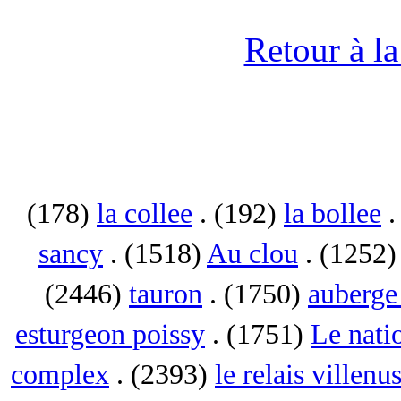
Retour à l
(178)
la collee
. (192)
la bollee
.
sancy
. (1518)
Au clou
. (1252
(2446)
tauron
. (1750)
auberge 
esturgeon poissy
. (1751)
Le nati
complex
. (2393)
le relais villenu