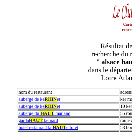
Carte
recom
Résultat de
recherche du r
"
alsace hau
dans le départe
Loire Atla
nom du restaurant
adress
auberge de ke
RHIN
et
ker m
auberge de ke
RHIN
et
10 ker
auberge du
HAUT
marland
55 ro
garda
HAUT
bernard
route 
hotel restaurant la
HAUT
e foret
53 bo