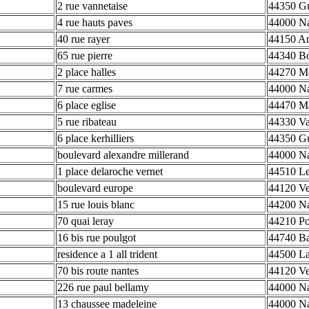
2 rue vannetaise
44350 G
4 rue hauts paves
44000 Na
40 rue rayer
44150 An
65 rue pierre
44340 B
2 place halles
44270 M
7 rue carmes
44000 Na
6 place eglise
44470 Ma
5 rue ribateau
44330 Va
6 place kerhilliers
44350 G
boulevard alexandre millerand
44000 Na
1 place delaroche vernet
44510 Le
boulevard europe
44120 Ve
15 rue louis blanc
44200 Na
70 quai leray
44210 Po
16 bis rue poulgot
44740 Ba
residence a 1 all trident
44500 La
70 bis route nantes
44120 Ve
226 rue paul bellamy
44000 Na
13 chaussee madeleine
44000 Na