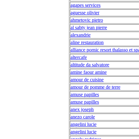
agapes services
aguesse olivier
ahmetovic pietro
al sabty jean pierre
alexandrie
aline restauration
alliance pornic resort thalasso et sp
altercafe
altitude da salvatore
amine faour amine
amour de cuisine
amour de pomme de terre
amuse papilles
amuse papilles
anex joseph
anezo carole
angelini lucie
angelini lucie