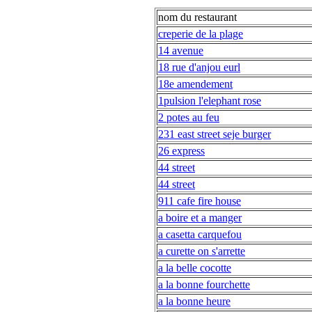
nom du restaurant
creperie de la plage
14 avenue
18 rue d'anjou eurl
18e amendement
1pulsion l'elephant rose
2 potes au feu
231 east street seje burger
26 express
44 street
44 street
911 cafe fire house
a boire et a manger
a casetta carquefou
a curette on s'arrette
a la belle cocotte
a la bonne fourchette
a la bonne heure