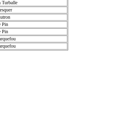
 Turballe
esquer
utron
 Pin
 Pin
arquefou
arquefou