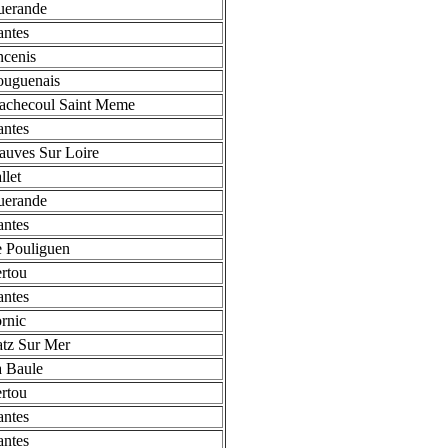
uerande
ntes
cenis
ouguenais
achecoul Saint Meme
ntes
uves Sur Loire
llet
uerande
ntes
 Pouliguen
rtou
ntes
rnic
tz Sur Mer
 Baule
rtou
ntes
ntes