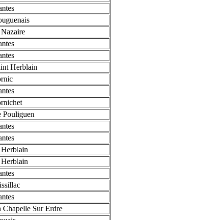
ntes
ouguenais
 Nazaire
ntes
ntes
int Herblain
rnic
ntes
rnichet
 Pouliguen
ntes
ntes
 Herblain
 Herblain
ntes
ssillac
ntes
 Chapelle Sur Erdre