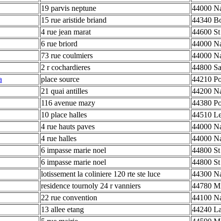
19 parvis neptune
44000 Na
15 rue aristide briand
44340 B
4 rue jean marat
44600 St
6 rue briord
44000 Na
73 rue coulmiers
44000 Na
2 r cochardieres
44800 Sa
a
place source
44210 Po
21 quai antilles
44200 Na
116 avenue mazy
44380 Po
10 place halles
44510 Le
4 rue hauts paves
44000 Na
4 rue halles
44000 Na
6 impasse marie noel
44800 St
6 impasse marie noel
44800 St
lotissement la coliniere 120 rte ste luce
44300 Na
residence tournoly 24 r vanniers
44780 Mi
22 rue convention
44100 Na
13 allee etang
44240 La