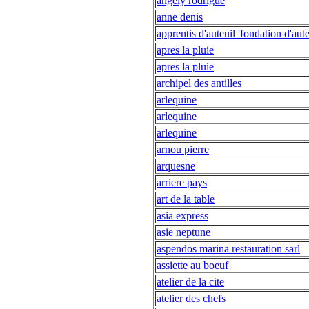
angely rodrigue
anne denis
apprentis d'auteuil 'fondation d'aute
apres la pluie
apres la pluie
archipel des antilles
arlequine
arlequine
arlequine
arnou pierre
arquesne
arriere pays
art de la table
asia express
asie neptune
aspendos marina restauration sarl
assiette au boeuf
atelier de la cite
atelier des chefs