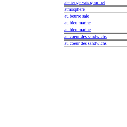
atelier gervais gourmet
atmosphere
au beurre sale
au bleu marine
au bleu marine
au coeur des sandwichs
au coeur des sandwichs