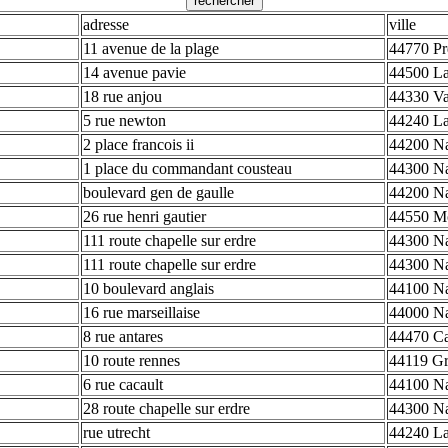
adresse
ville
11 avenue de la plage
44770 Pre
14 avenue pavie
44500 La
18 rue anjou
44330 Va
5 rue newton
44240 La
2 place francois ii
44200 Na
1 place du commandant cousteau
44300 Na
boulevard gen de gaulle
44200 Na
26 rue henri gautier
44550 Mo
111 route chapelle sur erdre
44300 Na
111 route chapelle sur erdre
44300 Na
10 boulevard anglais
44100 Na
16 rue marseillaise
44000 Na
8 rue antares
44470 C
10 route rennes
44119 Gr
6 rue cacault
44100 Na
28 route chapelle sur erdre
44300 Na
rue utrecht
44240 La