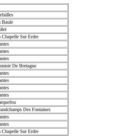
failles
 Baule
llet
 Chapelle Sur Erdre
ntes
ntes
ntes
ntoir De Bretagne
ntes
ntes
ntes
ntes
arquefou
andchamps Des Fontaines
ntes
ntes
 Chapelle Sur Erdre