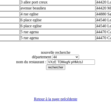
3 allee port creux
44420 La
avenue beaulieu
44420 M
4 rue eglise
44880 Sa
6 place eglise
44540 Le
6 place eglise
44540 Le
5 rue agena
44470 C
5 rue agena
44470 C
nouvelle recherche
département
nom du restaurant :
Retour à la page précédente