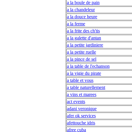
a la boule de pain
a la chandeleur
a la douce heure
a la ferme
a la frite des ch'tis
a la galette d'antan
a la petite jardiniere
a la petite ruelle
a la pince de sel
a la table de l'echanson
a la vigie du pirate
a table et vous
a table naturellement
a vins et marees
act events
adani veronique
afer ok services
afettouche idris
afree cuba