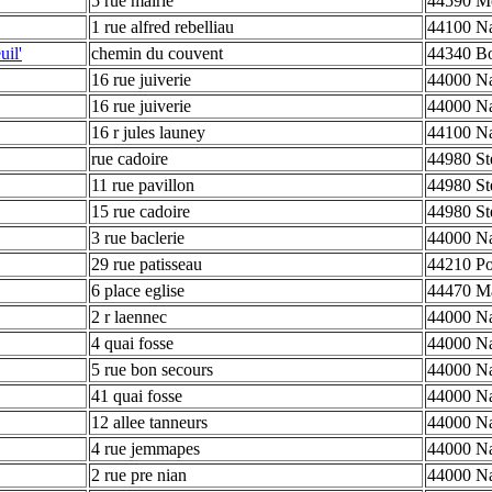
5 rue mairie
44590 M
1 rue alfred rebelliau
44100 Na
uil'
chemin du couvent
44340 B
16 rue juiverie
44000 Na
16 rue juiverie
44000 Na
16 r jules launey
44100 Na
rue cadoire
44980 St
11 rue pavillon
44980 St
15 rue cadoire
44980 St
3 rue baclerie
44000 Na
29 rue patisseau
44210 Po
6 place eglise
44470 Ma
2 r laennec
44000 Na
4 quai fosse
44000 Na
5 rue bon secours
44000 Na
41 quai fosse
44000 Na
12 allee tanneurs
44000 Na
4 rue jemmapes
44000 Na
2 rue pre nian
44000 Na