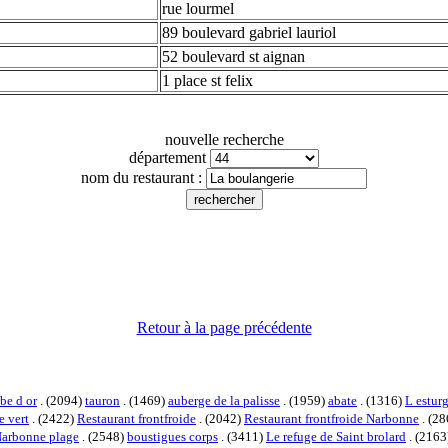
rue lourmel
89 boulevard gabriel lauriol
52 boulevard st aignan
1 place st felix
nouvelle recherche
département
nom du restaurant :
Retour à la page précédente
be d or
. (2094)
tauron
. (1469)
auberge de la palisse
. (1959)
abate
. (1316)
L estur
e vert
. (2422)
Restaurant frontfroide
. (2042)
Restaurant frontfroide Narbonne
. (2
 Narbonne plage
. (2548)
boustigues corps
. (3411)
Le refuge de Saint brolard
. (2163