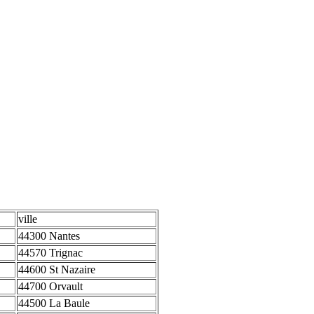
ville
44300 Nantes
44570 Trignac
44600 St Nazaire
44700 Orvault
44500 La Baule