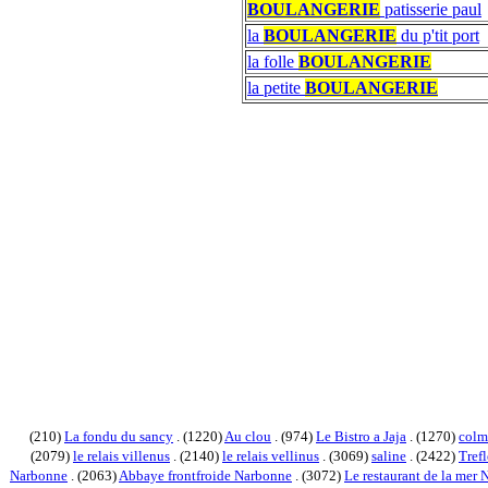
BOULANGERIE
patisserie paul
la
BOULANGERIE
du p'tit port
la folle
BOULANGERIE
la petite
BOULANGERIE
(210)
La fondu du sancy
. (1220)
Au clou
. (974)
Le Bistro a Jaja
. (1270)
colm
(2079)
le relais villenus
. (2140)
le relais vellinus
. (3069)
saline
. (2422)
Trefl
Narbonne
. (2063)
Abbaye frontfroide Narbonne
. (3072)
Le restaurant de la mer