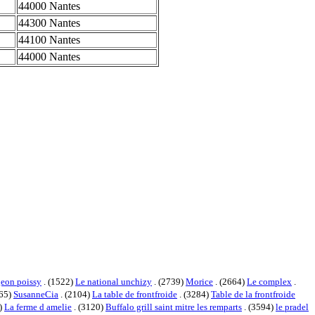
44000 Nantes
44300 Nantes
44100 Nantes
44000 Nantes
geon poissy
. (1522)
Le national unchizy
. (2739)
Morice
. (2664)
Le complex
.
865)
SusanneCia
. (2104)
La table de frontfroide
. (3284)
Table de la frontfroide
)
La ferme d amelie
. (3120)
Buffalo grill saint mitre les remparts
. (3594)
le pradel