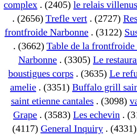
complex
. (2405)
le relais villenu
. (2656)
Trefle vert
. (2727)
Res
frontfroide Narbonne
. (3122)
Su
. (3662)
Table de la frontfroid
Narbonne
. (3305)
Le restaur
boustigues corps
. (3635)
Le ref
amelie
. (3351)
Buffalo grill sai
saint etienne cantales
. (3098)
va
Grape
. (3583)
Les echevin
. (
(4117)
General Inquiry
. (4331