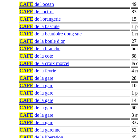
CAFE
de l'ocean
49
CAFE
de l'octroi
83 
CAFE
de l'orangerie
15 
CAFE
de la bascule
1 p
CAFE
de la beaujoire dong snc
1 r
CAFE
de la boule d or
27 
CAFE
de la branche
bou
CAFE
de la cote
68 
CAFE
de la croix morzel
la 
CAFE
de la fevrie
4 r
CAFE
de la gare
28 
CAFE
de la gare
10 
CAFE
de la gare
1 p
CAFE
de la gare
14 
CAFE
de la gare
60 
CAFE
de la gare
3 a
CAFE
de la gare
337
CAFE
de la garenne
52 
CAFE
de la liberation
45 