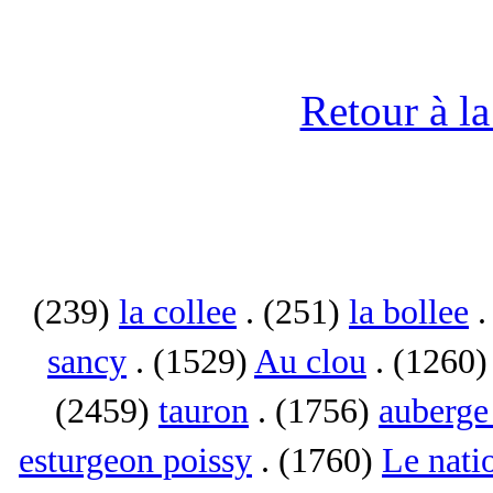
Retour à l
(239)
la collee
. (251)
la bollee
.
sancy
. (1529)
Au clou
. (1260
(2459)
tauron
. (1756)
auberge 
esturgeon poissy
. (1760)
Le nati