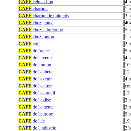
CAFE
celmar bhn
4 r
CAFE
charbon
1 r
CAFE
charbon le guingois
3 b
CAFE
chez jenny
404
CAFE
chez la bretonne
5 
CAFE
chez tonton
1 p
CAFE
cult'
2 r
CAFE
de france
5 r
CAFE
de l avenir
4 p
CAFE
de l union
10 
CAFE
de l'aubette
12 
CAFE
de l'avenir
4 r
CAFE
de l'ecluse
cou
CAFE
de l'ecureuil
13 
CAFE
de l'eglise
2 p
CAFE
de l'entente
2 r
CAFE
de l'europe
9 
CAFE
de l'ile
19 
CAFE
de l'industrie
2 b