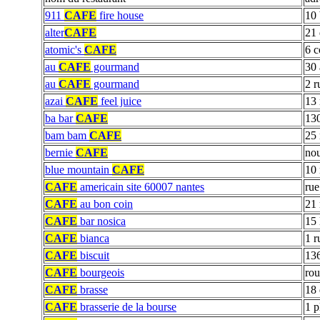
911
CAFE
fire house
10 
alter
CAFE
21 
atomic's
CAFE
6 c
au
CAFE
gourmand
30 
au
CAFE
gourmand
2 r
azai
CAFE
feel juice
13 
ba bar
CAFE
13
bam bam
CAFE
25 
bernie
CAFE
nou
blue mountain
CAFE
10 
CAFE
americain site 60007 nantes
rue
CAFE
au bon coin
21 
CAFE
bar nosica
15 
CAFE
bianca
1 r
CAFE
biscuit
136
CAFE
bourgeois
rou
CAFE
brasse
18 
CAFE
brasserie de la bourse
1 