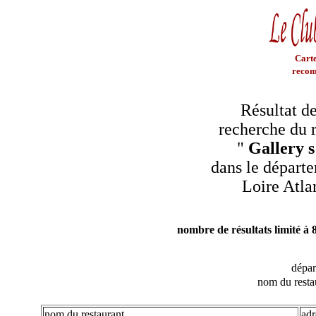
Carte
recom
Résultat de
recherche du r
"
Gallery s
dans le départe
Loire Atla
nombre de résultats limité à 
dépa
nom du resta
nom du restaurant
adr