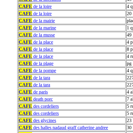
CAFE
de la loire
4 q
CAFE
de la loire
20 
CAFE
de la mairie
pla
CAFE
de la marine
1 q
CAFE
de la musse
49 
CAFE
de la place
4 p
CAFE
de la place
8 p
CAFE
de la place
4 r
CAFE
de la plage
pg 
CAFE
de la pompe
4 q
CAFE
de la tara
227
CAFE
de la tara
227
CAFE
de paris
4 a
CAFE
death porc
7 a
CAFE
des cordeliers
5 r
CAFE
des cordeliers
5 r
CAFE
des glycines
23 
CAFE
des halles nadaud graff catherine andree
30 