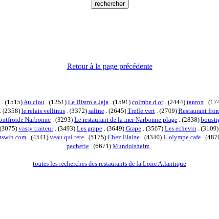
Retour à la page précédente
y
. (1515)
Au clou
. (1251)
Le Bistro a Jaja
. (1591)
colmbe d or
. (2444)
tauron
. (17
. (2358)
le relais vellinus
. (3372)
saline
. (2645)
Trefle vert
. (2709)
Restaurant fron
ontfroide Narbonne
. (3293)
Le restaurant de la mer Narbonne plage
. (2838)
bousti
 (3075)
vasty traiteur
. (3493)
Les grape
. (3649)
Grape
. (3567)
Les echevin
. (3109
otswin com
. (4541)
veau qui tete
. (5175)
Chez Elaine
. (4340)
L olympe cafe
. (487
pecherie
. (6671)
Mundolsheim
.
toutes les recherches des restaurants de la Loire Atlantique