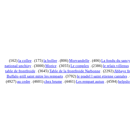
(162)
la collee
. (175)
la bollee
. (806)
Morvandelle
. (406)
La fondu du sanc
national unchizy
. (3000)
Morice
. (3055)
Le complex
. (2386)
le relais villenus
table de frontfroide
. (3645)
Table de la frontfroide Narbonne
. (2292)
Abbaye fr
Buffalo grill saint mitre les remparts
. (3792)
le pradel l saint etienne cantales
.
(4927)
au cedre
. (4601)
chez brume
. (4461)
Les rempart autun
. (4594)
helpsl