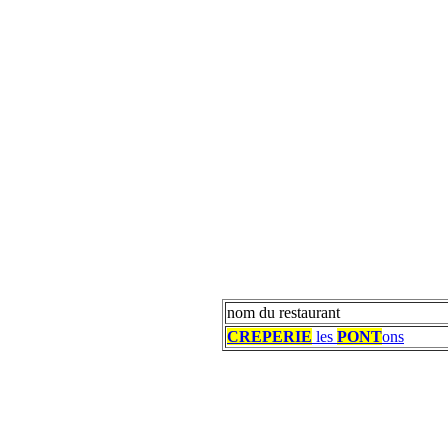
nom du restaurant
CREPERIE
les
PONT
ons