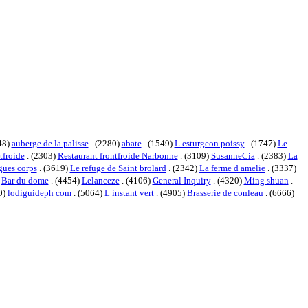
48)
auberge de la palisse
. (2280)
abate
. (1549)
L esturgeon poissy
. (1747)
Le
tfroide
. (2303)
Restaurant frontfroide Narbonne
. (3109)
SusanneCia
. (2383)
La
gues corps
. (3619)
Le refuge de Saint brolard
. (2342)
La ferme d amelie
. (3337)
)
Bar du dome
. (4454)
Lelanceze
. (4106)
General Inquiry
. (4320)
Ming shuan
.
0)
lodiguideph com
. (5064)
L instant vert
. (4905)
Brasserie de conleau
. (6666)