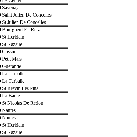
 Le Cellier
0 Savenay
 Saint Julien De Concelles
 St Julien De Concelles
 Bourgneuf En Retz
 St Herblain
 St Nazaire
 Clisson
 Petit Mars
0 Guerande
 La Turballe
 La Turballe
 St Brevin Les Pins
 La Baule
 St Nicolas De Redon
 Nantes
 Nantes
 St Herblain
 St Nazaire