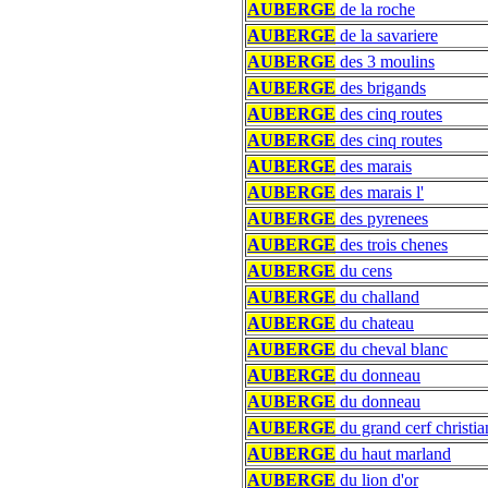
AUBERGE
de la roche
AUBERGE
de la savariere
AUBERGE
des 3 moulins
AUBERGE
des brigands
AUBERGE
des cinq routes
AUBERGE
des cinq routes
AUBERGE
des marais
AUBERGE
des marais l'
AUBERGE
des pyrenees
AUBERGE
des trois chenes
AUBERGE
du cens
AUBERGE
du challand
AUBERGE
du chateau
AUBERGE
du cheval blanc
AUBERGE
du donneau
AUBERGE
du donneau
AUBERGE
du grand cerf christia
AUBERGE
du haut marland
AUBERGE
du lion d'or