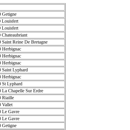
 Getigne
 Louisfert
 Louisfert
 Chateaubriant
 Saint Reine De Bretagne
 Herbignac
 Herbignac
 Herbignac
 Saint Lyphard
 Herbignac
 St Lyphard
 La Chapelle Sur Erdre
 Riaille
 Vallet
0 Le Gavre
0 Le Gavre
 Getigne