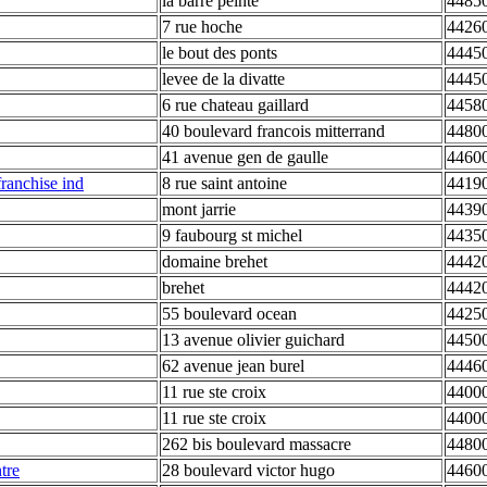
la barre peinte
44850
7 rue hoche
4426
le bout des ponts
44450
levee de la divatte
44450
6 rue chateau gaillard
44580
40 boulevard francois mitterrand
44800
41 avenue gen de gaulle
44600
ranchise ind
8 rue saint antoine
44190
mont jarrie
44390
9 faubourg st michel
4435
domaine brehet
44420
brehet
44420
55 boulevard ocean
44250
13 avenue olivier guichard
44500
62 avenue jean burel
44460
11 rue ste croix
44000
11 rue ste croix
44000
262 bis boulevard massacre
44800
tre
28 boulevard victor hugo
44600