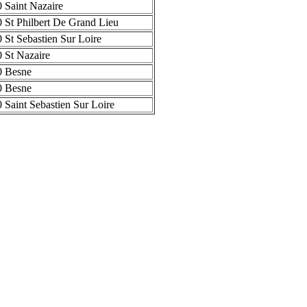
 Saint Nazaire
 St Philbert De Grand Lieu
 St Sebastien Sur Loire
 St Nazaire
0 Besne
0 Besne
 Saint Sebastien Sur Loire