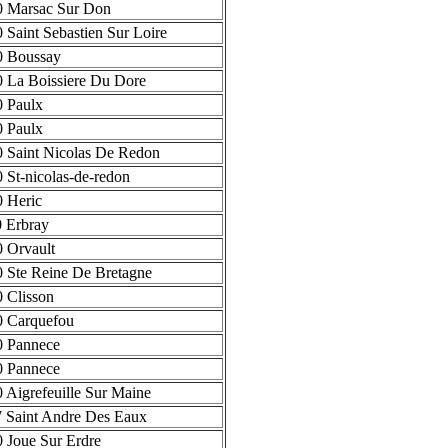
 Marsac Sur Don
 Saint Sebastien Sur Loire
0 Boussay
 La Boissiere Du Dore
 Paulx
 Paulx
 Saint Nicolas De Redon
 St-nicolas-de-redon
 Heric
 Erbray
 Orvault
 Ste Reine De Bretagne
 Clisson
 Carquefou
0 Pannece
0 Pannece
 Aigrefeuille Sur Maine
 Saint Andre Des Eaux
 Joue Sur Erdre