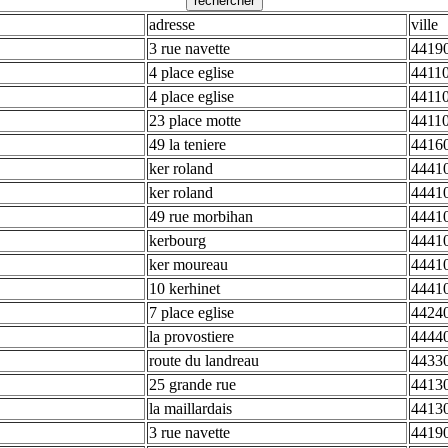
adresse
ville
3 rue navette
44190
4 place eglise
44110
4 place eglise
44110
23 place motte
44110
49 la teniere
44160
ker roland
44410
ker roland
44410
49 rue morbihan
44410
kerbourg
44410
ker moureau
44410
10 kerhinet
44410
7 place eglise
44240
la provostiere
44440
route du landreau
44330
25 grande rue
4413
la maillardais
4413
3 rue navette
44190