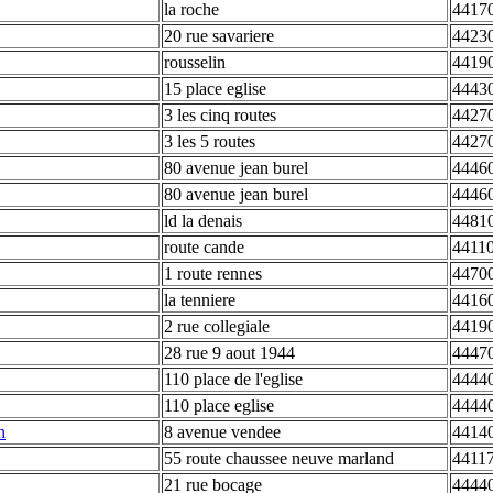
la roche
44170
20 rue savariere
44230
rousselin
4419
15 place eglise
44430
3 les cinq routes
44270
3 les 5 routes
44270
80 avenue jean burel
44460
80 avenue jean burel
44460
ld la denais
44810
route cande
44110
1 route rennes
44700
la tenniere
44160
2 rue collegiale
44190
28 rue 9 aout 1944
44470
110 place de l'eglise
4444
110 place eglise
4444
n
8 avenue vendee
44140
55 route chaussee neuve marland
44117
21 rue bocage
44440