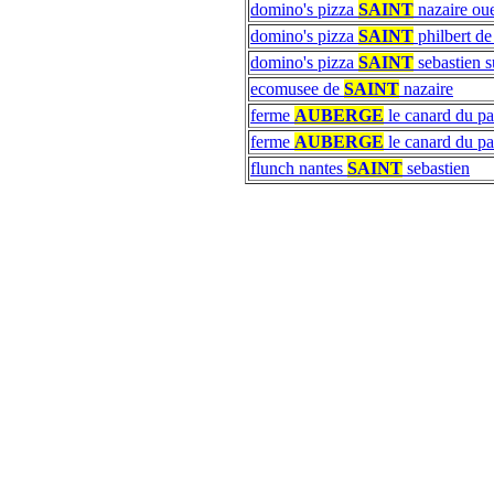
domino's pizza
SAINT
nazaire oue
domino's pizza
SAINT
philbert de
domino's pizza
SAINT
sebastien s
ecomusee de
SAINT
nazaire
ferme
AUBERGE
le canard du pa
ferme
AUBERGE
le canard du pa
flunch nantes
SAINT
sebastien