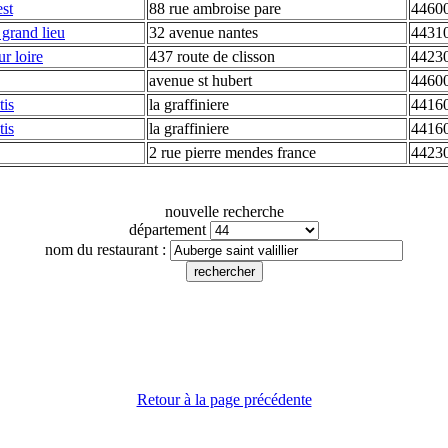
st
88 rue ambroise pare
44600
 grand lieu
32 avenue nantes
44310
ur loire
437 route de clisson
44230
avenue st hubert
44600
tis
la graffiniere
4416
tis
la graffiniere
4416
2 rue pierre mendes france
44230
nouvelle recherche
département
nom du restaurant :
Retour à la page précédente