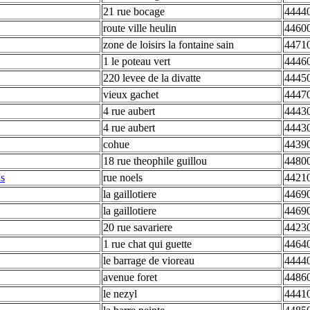
21 rue bocage
44440
route ville heulin
44600
zone de loisirs la fontaine sain
44710
1 le poteau vert
44460
220 levee de la divatte
44450
vieux gachet
44470
4 rue aubert
44430
4 rue aubert
44430
cohue
44390
18 rue theophile guillou
44800
ns
rue noels
44210
la gaillotiere
44690
la gaillotiere
44690
20 rue savariere
44230
1 rue chat qui guette
44640
le barrage de vioreau
44440
avenue foret
44860
le nezyl
44410