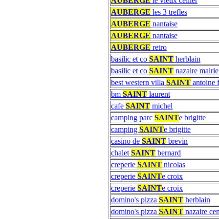
AUBERGE
le vieux cellier
AUBERGE
les 3 trefles
AUBERGE
nantaise
AUBERGE
nantaise
AUBERGE
retro
basilic et co
SAINT
herblain
basilic et co
SAINT
nazaire mairie
best western villa
SAINT
antoine f
bm
SAINT
laurent
cafe
SAINT
michel
camping parc
SAINT
e brigitte
camping
SAINT
e brigitte
casino de
SAINT
brevin
chalet
SAINT
bernard
creperie
SAINT
nicolas
creperie
SAINT
e croix
creperie
SAINT
e croix
domino's pizza
SAINT
herblain
domino's pizza
SAINT
nazaire cen