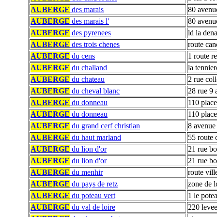
AUBERGE
des marais
80 avenue
AUBERGE
des marais l'
80 avenue
AUBERGE
des pyrenees
ld la dena
AUBERGE
des trois chenes
route can
AUBERGE
du cens
1 route r
AUBERGE
du challand
la tennier
AUBERGE
du chateau
2 rue coll
AUBERGE
du cheval blanc
28 rue 9 
AUBERGE
du donneau
110 place 
AUBERGE
du donneau
110 place
AUBERGE
du grand cerf christian
8 avenue
AUBERGE
du haut marland
55 route
AUBERGE
du lion d'or
21 rue b
AUBERGE
du lion d'or
21 rue b
AUBERGE
du menhir
route vill
AUBERGE
du pays de retz
zone de lo
AUBERGE
du poteau vert
1 le pote
AUBERGE
du val de loire
220 levee