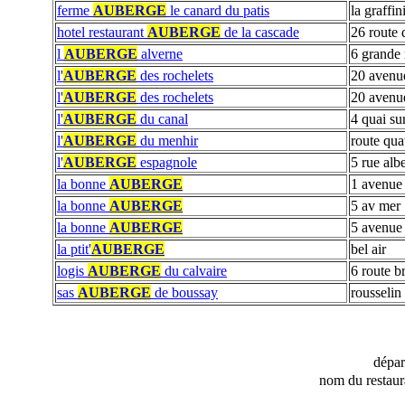
ferme
AUBERGE
le canard du patis
la graffin
hotel restaurant
AUBERGE
de la cascade
26 route 
l
AUBERGE
alverne
6 grande 
l'
AUBERGE
des rochelets
20 avenu
l'
AUBERGE
des rochelets
20 avenue
l'
AUBERGE
du canal
4 quai su
l'
AUBERGE
du menhir
route qua
l'
AUBERGE
espagnole
5 rue alb
la bonne
AUBERGE
1 avenue 
la bonne
AUBERGE
5 av mer
la bonne
AUBERGE
5 avenue
la ptit'
AUBERGE
bel air
logis
AUBERGE
du calvaire
6 route br
sas
AUBERGE
de boussay
rousselin
dépa
nom du restaur