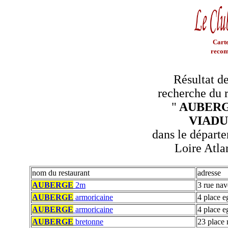
Carte
recom
Résultat de
recherche du r
"
AUBERG
VIAD
dans le départe
Loire Atla
nom du restaurant
adresse
AUBERGE
2m
3 rue nav
AUBERGE
armoricaine
4 place e
AUBERGE
armoricaine
4 place e
AUBERGE
bretonne
23 place 