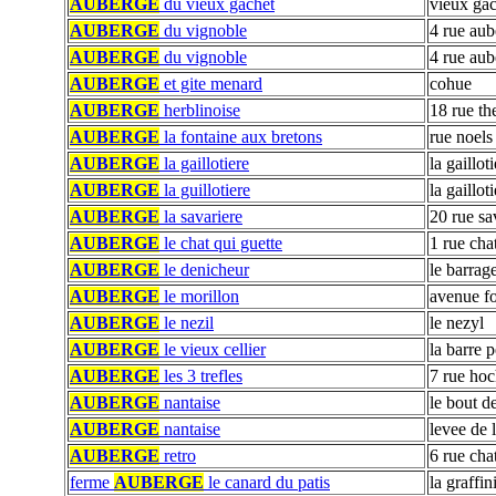
AUBERGE
du vieux gachet
vieux gac
AUBERGE
du vignoble
4 rue aub
AUBERGE
du vignoble
4 rue aub
AUBERGE
et gite menard
cohue
AUBERGE
herblinoise
18 rue th
AUBERGE
la fontaine aux bretons
rue noels
AUBERGE
la gaillotiere
la gaillot
AUBERGE
la guillotiere
la gaillot
AUBERGE
la savariere
20 rue sa
AUBERGE
le chat qui guette
1 rue cha
AUBERGE
le denicheur
le barrag
AUBERGE
le morillon
avenue fo
AUBERGE
le nezil
le nezyl
AUBERGE
le vieux cellier
la barre p
AUBERGE
les 3 trefles
7 rue ho
AUBERGE
nantaise
le bout d
AUBERGE
nantaise
levee de l
AUBERGE
retro
6 rue cha
ferme
AUBERGE
le canard du patis
la graffin