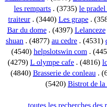
les remparts
. (3735)
le pradel
traiteur
. (3440)
Les grape
. (35
Bar du dome
. (4397)
Lelanceze
shuan
. (4877)
au cedre
. (4531)
(4540)
helpslotswin com
. (44
(4279)
L olympe cafe
. (4816)
l
(4840)
Brasserie de conleau
. (
(5420)
Bistrot de la
toutes les recherches des 