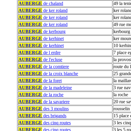
AUBERGE
de chaland
49 la teni
AUBERGE
de ker roland
ker rolan
AUBERGE
de ker roland
ker rolan
AUBERGE
de ker roland
49 rue m
AUBERGE
de kerbourg
kerbourg
AUBERGE
de kerhinet
ker mour
AUBERGE
de kerhinet
10 kerhin
AUBERGE
de l erdre
7 place e
AUBERGE
de l'ecluse
la provos
AUBERGE
de la comtiere
route du 
AUBERGE
de la croix blanche
25 grand
AUBERGE
de la foret
la maillar
AUBERGE
de la madeleine
3 rue nav
AUBERGE
de la roche
la roche
AUBERGE
de la savariere
20 rue sa
AUBERGE
des 3 moulins
rousselin
AUBERGE
des brigands
15 place 
AUBERGE
des cinq routes
3 les cinq
AUBERGE
des cinq routes
3 les 5 ro