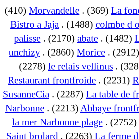
(410)
Morvandelle
. (369)
La fon
Bistro a Jaja
. (1488)
colmbe d o
palisse
. (2170)
abate
. (1482)
L
unchizy
. (2860)
Morice
. (2912
(2278)
le relais vellinus
. (32
Restaurant frontfroide
. (2231)
R
SusanneCia
. (2287)
La table de f
Narbonne
. (2213)
Abbaye frontf
la mer Narbonne plage
. (2752
Saint brolard
. (2263)
La ferme d